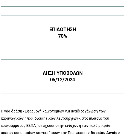
ΕΠΙΔΌΤΗΣΗ
70%
ΛΉΞΗ ΥΠΟΒΟΛΏΝ
05/12/2024
Η νέα δράση «
Eφαρμογή
καινοτομιών
για αναδιοργάνωση των
παραγωγικών
ή/και
διοικητικών
λειτουργιών
», στο πλαίσιο του
προγράμματος ΕΣΠΑ , στοχεύει στην
ενίσχυση
των πολύ μικρών,
μικρών και μεσαίων επιχειρήσεων της Περιφέρειας
Βορείου Αιγαίου
.