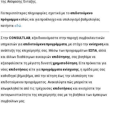
της Απόφασης Ένταξης.
Για περισσότερες πληροφορίες σχετικά με το
επιδοτούμενο
πρόγραμμα
καθώς και για προέλεγχο και υπολογισμό βαθμολογίας
πατήστε
εδώ
.
Στην
CONSULTLAB
, εξειδικευόμαστε στην παροχή συμβουλευτικών
υπηρεσιών για
επιδοτούμενα προγράμματα
, με στόχο την
ενίσχυση
και
ανάπτυξη της επιχείρησής σας. Μέσω των προγραμμάτων
ΕΣΠΑ
, αλλά
και άλλων διαθέσιμων ευκαιριών
επιδότησης
, σας βοηθάμε να
εξασφαλίσετε τη μέγιστη δυνατή
χρηματοδότηση
. Είτε πρόκειται για
νέες
επιδοτήσεις
είτε για
προγράμματα ενίσχυσης
, η ομάδα μας σας
καθοδηγεί βήμα-βήμα, από την αίτηση έως την υλοποίηση του
επιδοτούμενου προγράμματος. Ανακαλύψτε πώς μπορείτε να
επωφεληθείτε από τις τρέχουσες
επιδοτήσεις
και ενισχύστε την
ανταγωνιστικότητα της επιχείρησής σας με τη βοήθεια των έμπειρων
συμβούλων μας.