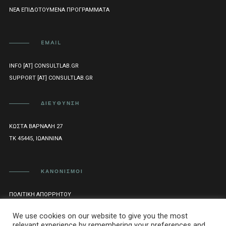
ΝΈΑ ΕΠΙΔΟΤΟΎΜΕΝΑ ΠΡΟΓΡΆΜΜΑΤΑ
EMAIL
INFO [AT] CONSULTLAB.GR
SUPPORT [AT] CONSULTLAB.GR
ΔΙΕΎΘΥΝΣΗ
ΚΏΣΤΑ ΒΆΡΝΑΛΗ 27
ΤΚ 45445, ΙΩΆΝΝΙΝΑ
ΚΑΝΟΝΙΣΜΟΊ
ΠΟΛΙΤΙΚΉ ΑΠΟΡΡΉΤΟΥ
ΌΡΟΙ ΧΡΉΣΗΣ
We use cookies on our website to give you the most
relevant experience by remembering your preferences and