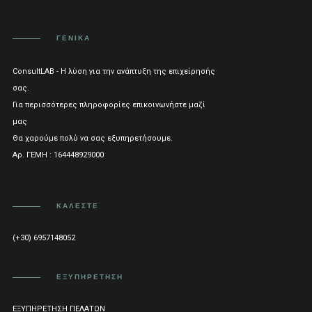
ΓΕΝΙΚΑ
ConsultLAB - Η λύση για την ανάπτυξη της επιχείρησής
σας.
Για περισσότερες πληροφορίες επικοινωνήστε μαζί
μας
Θα χαρούμε πολύ να σας εξυπηρετήσουμε.
Αρ. ΓΕΜΗ : 164448929000
ΚΑΛΈΣΤΕ
(+30) 6957148052
ΕΞΥΠΗΡΈΤΗΣΗ
ΕΞΥΠΗΡΈΤΗΣΗ ΠΕΛΑΤΏΝ