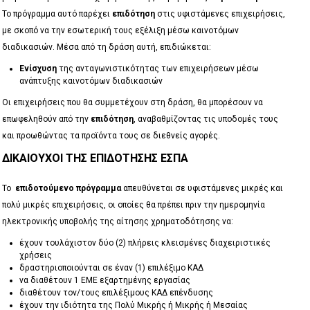
Το πρόγραμμα αυτό παρέχει
επιδότηση
στις υφιστάμενες επιχειρήσεις,
με σκοπό να την εσωτερική τους εξέλιξη μέσω καινοτόμων
διαδικασιών. Μέσα από τη δράση αυτή, επιδιώκεται:
Ενίσχυση
της ανταγωνιστικότητας των επιχειρήσεων μέσω
ανάπτυξης καινοτόμων διαδικασιών
Οι επιχειρήσεις που θα συμμετέχουν στη δράση, θα μπορέσουν να
επωφεληθούν από την
επιδότηση
, αναβαθμίζοντας τις υποδομές τους
και προωθώντας τα προϊόντα τους σε διεθνείς αγορές.
ΔΙΚΑΙΟΎΧΟΙ ΤΗΣ ΕΠΙΔΌΤΗΣΗΣ ΕΣΠΑ
Το
επιδοτούμενο πρόγραμμα
απευθύνεται σε υφιστάμενες μικρές και
πολύ μικρές επιχειρήσεις, οι οποίες θα πρέπει πριν την ημερομηνία
ηλεκτρονικής υποβολής της αίτησης χρηματοδότησης να:
έχουν τουλάχιστον δύο (2) πλήρεις κλεισμένες διαχειριστικές
χρήσεις
δραστηριοποιούνται σε έναν (1) επιλέξιμο ΚΑΔ
να διαθέτουν 1 ΕΜΕ εξαρτημένης εργασίας
διαθέτουν τον/τους επιλέξιμους ΚΑΔ επένδυσης
έχουν την ιδιότητα της Πολύ Μικρής ή Μικρής ή Μεσαίας