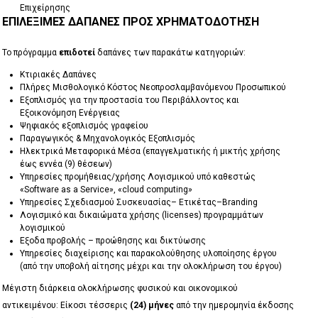
Επιχείρησης
ΕΠΙΛΈΞΙΜΕΣ ΔΑΠΆΝΕΣ ΠΡΟΣ ΧΡΗΜΑΤΟΔΌΤΗΣΗ
Το πρόγραμμα
επιδοτεί
δαπάνες των παρακάτω κατηγοριών:
Κτιριακές Δαπάνες
Πλήρες Μισθολογικό Κόστος Νεοπροσλαμβανόμενου Προσωπικού
Εξοπλισμός για την προστασία του Περιβάλλοντος και
Εξοικονόμηση Ενέργειας
Ψηφιακός εξοπλισμός γραφείου
Παραγωγικός & Μηχανολογικός Εξοπλισμός
Ηλεκτρικά Μεταφορικά Μέσα (επαγγελματικής ή μικτής χρήσης
έως εννέα (9) θέσεων)
Υπηρεσίες προμήθειας/χρήσης Λογισμικού υπό καθεστώς
«Software as a Service», «cloud computing»
Υπηρεσίες Σχεδιασμού Συσκευασίας– Ετικέτας–Branding
Λογισμικό και δικαιώματα χρήσης (licenses) προγραμμάτων
λογισμικού
Eξοδα προβολής – προώθησης και δικτύωσης
Υπηρεσίες διαχείρισης και παρακολούθησης υλοποίησης έργου
(από την υποβολή αίτησης μέχρι και την ολοκλήρωση του έργου)
Μέγιστη διάρκεια ολοκλήρωσης φυσικού και οικονομικού
αντικειμένου: Είκοσι τέσσερις
(24) μήνες
από την ημερομηνία έκδοσης