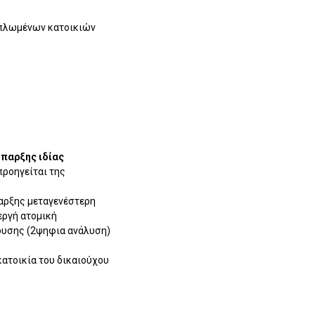
ιπλωμένων κατοικιών
παρξης ιδίας
προηγείται της
ναρξης μεταγενέστερη
εργή ατομική
νδυσης (2ψηφια ανάλυση)
 κατοικία του δικαιούχου