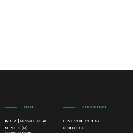
EMAIL
ΚΑΝΟΝΙΣΜΟΊ
INFO [AT] CONSULTLAB.GR
ΠΟΛΙΤΙΚΉ ΑΠΟΡΡΉΤΟΥ
SUPPORT [AT]
ΌΡΟΙ ΧΡΉΣΗΣ