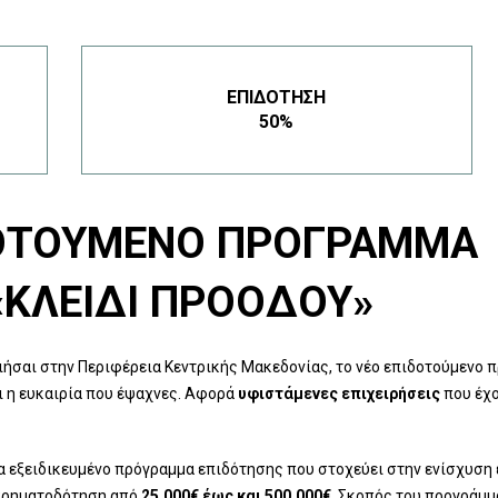
ΕΠΙΔΌΤΗΣΗ
50%
ΟΤΟΎΜΕΝΟ ΠΡΌΓΡΑΜΜΑ
«ΚΛΕΙΔΙ ΠΡΟΟΔΟΥ»
ήσαι στην Περιφέρεια Κεντρικής Μακεδονίας, το νέο επιδοτούμενο 
 η ευκαιρία που έψαχνες. Αφορά
υφιστάμενες επιχειρήσεις
που έχο
να εξειδικευμένο πρόγραμμα επιδότησης που στοχεύει στην ενίσχυση 
χρηματοδότηση από
25.000€ έως και 500.000€
. Σκοπός του προγράμμα