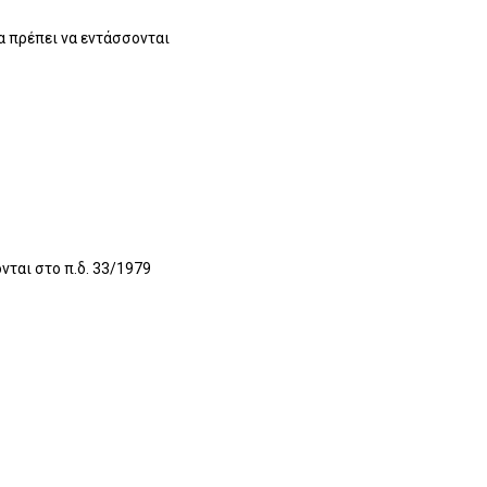
α πρέπει να εντάσσονται
ται στο π.δ. 33/1979