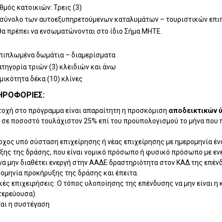
θμός κατοικιών: Τρεις (3)
ο σύνολο των αυτοεξυπηρετούμενων καταλυμάτων – τουριστικών επ
α πρέπει να ενσωματώνονται στο ίδιο Σήμα MHTE.
επιπλωμένα δωμάτια – διαμερίσματα
ατηγορία τριών (3) κλειδιών και άνω
μικότητα δέκα (10) κλίνες
ΗΡΟΦΟΡΊΕΣ:
ετοχή στο πρόγραμμα είναι απαραίτητη η προσκόμιση
αποδεικτικών ύ
σε ποσοστό τουλάχιστον 25% επί του προϋπολογισμού το μήνα που 
οχος υπό σύσταση επιχείρησης ή νέας επιχείρησης με ημερομηνία έ
ξης της δράσης, που είναι νομικό πρόσωπο ή φυσικό πρόσωπο με εν
 να μην διαθέτει ενεργή στην ΑΑΔΕ δραστηριότητα στον ΚΑΔ της επέ
ρομηνία προκήρυξης της δράσης και έπειτα.
ικές επιχειρήσεις: Ο τόπος υλοποίησης της επένδυσης να μην είναι η
τερεύουσα).
ται η συστέγαση