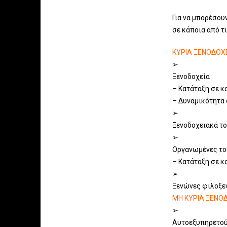
Για να μπορέσου
σε κάποια από τ
ΚΥΡΙΑ ΞΕΝΟΔΟΧ
➢
Ξενοδοχεία
– Κατάταξη σε κ
– Δυναμικότητα 
➢
Ξενοδοχειακά το
➢
Οργανωμένες το
– Κατάταξη σε κ
➢
Ξενώνες φιλοξε
ΜΗ ΚΥΡΙΑ ΞΕΝΟ
➢
Αυτοεξυπηρετού