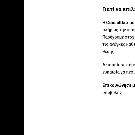
Γιατί να επιλ
Η
Consultlab
, μ
πλήρως την υποβ
Παρέχουμε στοχε
τις ανάγκες κάθ
θέσης.
Αξιοποίησε σήμε
ευκαιρία γα περ
Επικοινώνησε μ
υποβολής.