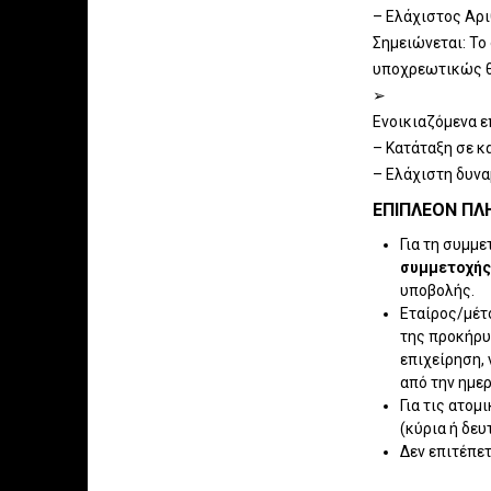
– Ελάχιστος Αρι
Σημειώνεται: Τ
υποχρεωτικώς θ
➢
Ενοικιαζόμενα 
– Κατάταξη σε κ
– Ελάχιστη δυνα
ΕΠΙΠΛΈΟΝ ΠΛ
Για τη συμμ
συμμετοχής
υποβολής.
Εταίρος/μέτ
της προκήρυ
επιχείρηση,
από την ημε
Για τις ατομ
(κύρια ή δευ
Δεν επιτέπε