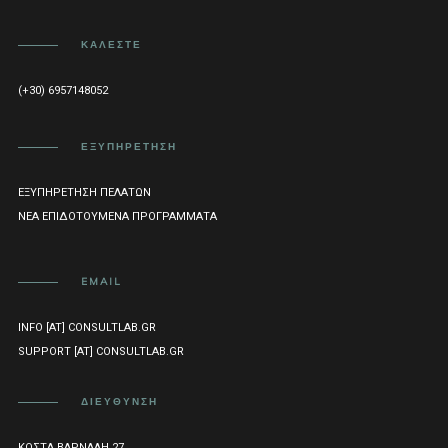
ΚΑΛΈΣΤΕ
(+30) 6957148052
ΕΞΥΠΗΡΈΤΗΣΗ
ΕΞΥΠΗΡΈΤΗΣΗ ΠΕΛΑΤΏΝ
ΝΈΑ ΕΠΙΔΟΤΟΎΜΕΝΑ ΠΡΟΓΡΆΜΜΑΤΑ
EMAIL
INFO [AT] CONSULTLAB.GR
SUPPORT [AT] CONSULTLAB.GR
ΔΙΕΎΘΥΝΣΗ
ΚΏΣΤΑ ΒΆΡΝΑΛΗ 27