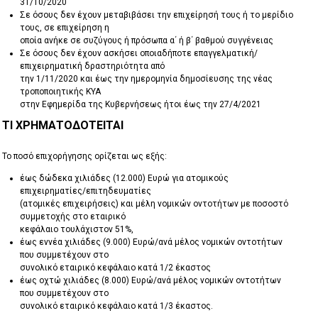
31/10/2020
Σε όσους δεν έχουν μεταβιβάσει την επιχείρησή τους ή το μερίδιο
τους, σε επιχείρηση η
οποία ανήκε σε συζύγους ή πρόσωπα α΄ ή β΄ βαθμού συγγένειας
Σε όσους δεν έχουν ασκήσει οποιαδήποτε επαγγελματική/
επιχειρηματική δραστηριότητα από
την 1/11/2020 και έως την ημερομηνία δημοσίευσης της νέας
τροποποιητικής ΚΥΑ
στην Εφημερίδα της Κυβερνήσεως ήτοι έως την 27/4/2021
ΤΙ ΧΡΗΜΑΤΟΔΟΤΕΙΤΑΙ
Το ποσό επιχορήγησης ορίζεται ως εξής:
έως δώδεκα χιλιάδες (12.000) Ευρώ για ατομικούς
επιχειρηματίες/επιτηδευματίες
(ατομικές επιχειρήσεις) και μέλη νομικών οντοτήτων με ποσοστό
συμμετοχής στο εταιρικό
κεφάλαιο τουλάχιστον 51%,
έως εννέα χιλιάδες (9.000) Ευρώ/ανά μέλος νομικών οντοτήτων
που συμμετέχουν στο
συνολικό εταιρικό κεφάλαιο κατά 1/2 έκαστος
έως οχτώ χιλιάδες (8.000) Ευρώ/ανά μέλος νομικών οντοτήτων
που συμμετέχουν στο
συνολικό εταιρικό κεφάλαιο κατά 1/3 έκαστος.