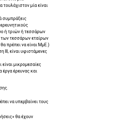
α τουλάχιστον μία είναι
ά συμπράξεις
 ερευνητικούς
δύο ή τριών ή τεσσάρων
νω των τεσσάρων εταίρων
θα πρέπει να είναι ΜμΕ.)
 ΙΙΙ, είναι υφιστάμενες
ι είναι μικρομεσαίες
α έργα έρευνας και
σης.
πει να υπερβαίνει τους
ρήσεις» θα έχουν