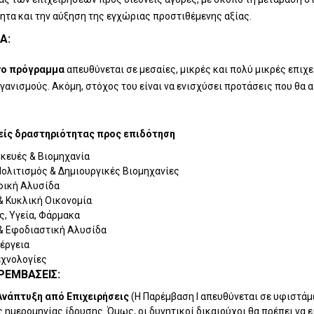
ητα και την αύξηση της εγχώριας προστιθέμενης αξίας.
Ά:
νο πρόγραμμα
απευθύνεται σε μεσαίες, μικρές και πολύ μικρές επιχ
γανισμούς. Ακόμη, στόχος του είναι να ενισχύσει προτάσεις που θα 
είς δραστηριότητας προς επιδότηση
σκευές & Βιομηχανία
Πολιτισμός & Δημιουργικές Βιομηχανίες
φική Αλυσίδα
& Κυκλική Οικονομία
ς, Υγεία, Φάρμακα
& Εφοδιαστική Αλυσίδα
έργεια
χνολογίες
ΡΕΜΒΆΣΕΙΣ:
Ανάπτυξη από Επιχειρήσεις
(Η Παρέμβαση Ι απευθύνεται σε υφιστάμ
ημερομηνίας ίδρυσης. Όμως, οι δυνητικοί δικαιούχοι θα πρέπει να εί