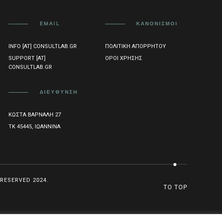
EMAIL
ΚΑΝΟΝΙΣΜΟΊ
INFO [AT] CONSULTLAB.GR
ΠΟΛΙΤΙΚΉ ΑΠΟΡΡΉΤΟΥ
SUPPORT [AT]
ΌΡΟΙ ΧΡΉΣΗΣ
CONSULTLAB.GR
ΔΙΕΎΘΥΝΣΗ
ΚΏΣΤΑ ΒΆΡΝΑΛΗ 27
ΤΚ 45445, ΙΩΆΝΝΙΝΑ
RESERVED 2024.
TO TOP