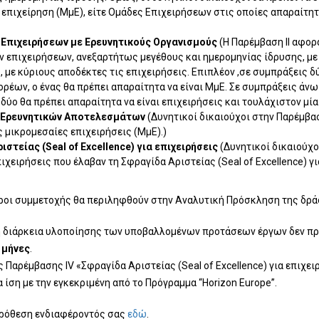
επιχείρηση (ΜμΕ), είτε Ομάδες Επιχειρήσεων στις οποίες απαραίτητ
 Επιχειρήσεων με Ερευνητικούς Οργανισμούς
(Η Παρέμβαση ΙΙ αφορ
 επιχειρήσεων, ανεξαρτήτως μεγέθους και ημερομηνίας ίδρυσης, με
 με κύριους αποδέκτες τις επιχειρήσεις. Επιπλέον ,σε συμπράξεις 
ορέων, ο ένας θα πρέπει απαραίτητα να είναι ΜμΕ. Σε συμπράξεις ά
δύο θα πρέπει απαραίτητα να είναι επιχειρήσεις και τουλάχιστον μία 
 Ερευνητικών Αποτελεσμάτων
(Δυνητικοί δικαιούχοι στην Παρέμβαση
 μικρομεσαίες επιχειρήσεις (ΜμΕ).)
ιστείας (Seal of Excellence) για επιχειρήσεις
(Δυνητικοί δικαιούχο
ιχειρήσεις που έλαβαν τη Σφραγίδα Αριστείας (Seal of Excellence) γι
όροι συμμετοχής θα περιληφθούν στην Αναλυτική Πρόσκληση της δρά
ή διάρκεια υλοποίησης των υποβαλλομένων προτάσεων έργων δεν πρέ
) μήνες
.
ς Παρέμβασης IV «Σφραγίδα Αριστείας (Seal of Excellence) για επιχει
 ίση με την εγκεκριμένη από το Πρόγραμμα “Horizon Europe”.
πρόθεση ενδιαφέροντός σας
εδώ
.