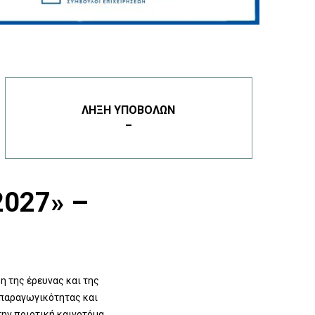
ΛΉΞΗ ΥΠΟΒΟΛΏΝ
–
027» –
η της έρευνας και της
 παραγωγικότητας και
την ποιοτική καινοτόμα