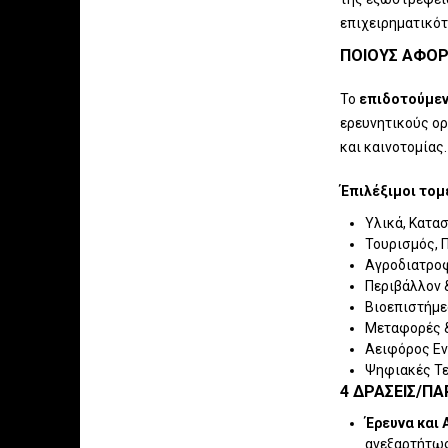
επιχειρηματικότ
ΠΟΙΟΥΣ ΑΦΟΡ
Το
επιδοτούμε
ερευνητικούς ορ
και καινοτομίας.
Έπιλέξιμοι τομ
Υλικά, Κατα
Τουρισμός, 
Αγροδιατρο
Περιβάλλον 
Βιοεπιστήμε
Μεταφορές 
Αειφόρος Εν
Ψηφιακές Τε
4 ΔΡΆΣΕΙΣ/ΠΑ
Έρευνα και 
ανεξαρτήτως 