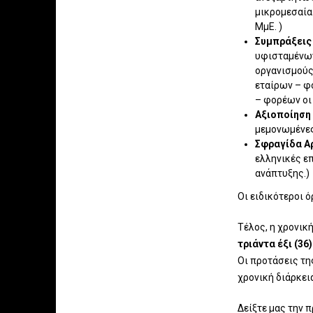
μικρομεσαία 
ΜμΕ. )
Συμπράξεις
υφισταμένων
οργανισμούς,
εταίρων – φ
– φορέων οι 
Αξιοποίηση
μεμονωμένες
Σφραγίδα Αρ
ελληνικές επ
ανάπτυξης.)
Οι ειδικότεροι 
Τέλος, η χρονικ
τριάντα έξι (36
Οι προτάσεις τη
χρονική διάρκεια
Δείξτε μας την 