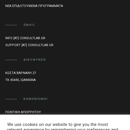
ΝΈΑ ΕΠΙΔΟΤΟΎΜΕΝΑ ΠΡΟΓΡΆΜΜΑΤΑ
EMAIL
INFO [AT] CONSULTLAB.GR
SUPPORT [AT] CONSULTLAB.GR
ΔΙΕΎΘΥΝΣΗ
ΚΏΣΤΑ ΒΆΡΝΑΛΗ 27
ΤΚ 45445, ΙΩΆΝΝΙΝΑ
ΚΑΝΟΝΙΣΜΟΊ
ΠΟΛΙΤΙΚΉ ΑΠΟΡΡΉΤΟΥ
ΌΡΟΙ ΧΡΉΣΗΣ
We use cookies on our website to give you the most
relevant experience by remembering your preferences and