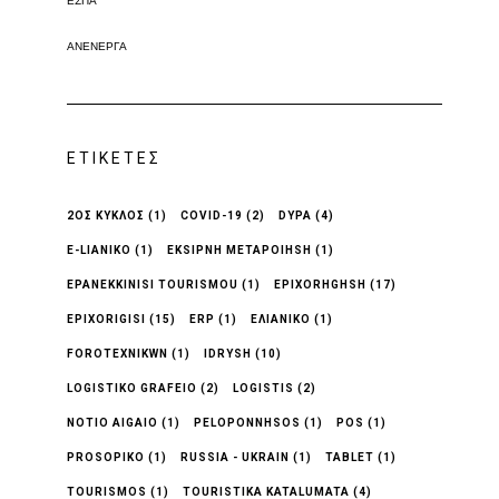
ΕΣΠΑ
ΑΝΕΝΕΡΓΆ
ΕΤΙΚΈΤΕΣ
2ΟΣ ΚΥΚΛΟΣ
(1)
COVID-19
(2)
DYPA
(4)
E-LIANIKO
(1)
EKSIPNH METAPOIHSH
(1)
EPANEKKINISI TOURISMOU
(1)
EPIXORHGHSH
(17)
EPIXORIGISI
(15)
ERP
(1)
EΛΙΑΝΙΚΟ
(1)
FOROTEXNIKWN
(1)
IDRYSH
(10)
LOGISTIKO GRAFEIO
(2)
LOGISTIS
(2)
NOTIO AIGAIO
(1)
PELOPONNHSOS
(1)
POS
(1)
PROSOPIKO
(1)
RUSSIA - UKRAIN
(1)
TABLET
(1)
TOURISMOS
(1)
TOURISTIKA KATALUMATA
(4)