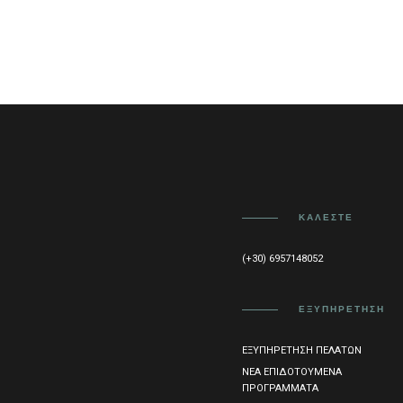
ΚΑΛΈΣΤΕ
(+30) 6957148052
ΕΞΥΠΗΡΈΤΗΣΗ
ΕΞΥΠΗΡΈΤΗΣΗ ΠΕΛΑΤΏΝ
ΝΈΑ ΕΠΙΔΟΤΟΎΜΕΝΑ
ΠΡΟΓΡΆΜΜΑΤΑ