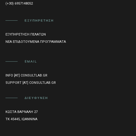
(+30) 6957148052
ΕΞΥΠΗΡΈΤΗΣΗ
ΕΞΥΠΗΡΈΤΗΣΗ ΠΕΛΑΤΏΝ
ΝΈΑ ΕΠΙΔΟΤΟΎΜΕΝΑ ΠΡΟΓΡΆΜΜΑΤΑ
EMAIL
INFO [AT] CONSULTLAB.GR
SUPPORT [AT] CONSULTLAB.GR
ΔΙΕΎΘΥΝΣΗ
ΚΏΣΤΑ ΒΆΡΝΑΛΗ 27
ΤΚ 45445, ΙΩΆΝΝΙΝΑ