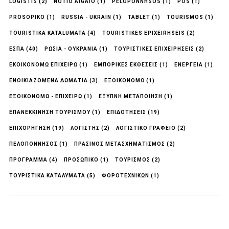
LOGISTIS
(2)
NOTIO AIGAIO
(1)
PELOPONNHSOS
(1)
POS
(1)
PROSOPIKO
(1)
RUSSIA - UKRAIN
(1)
TABLET
(1)
TOURISMOS
(1)
TOURISTIKA KATALUMATA
(4)
TOURISTIKES EPIXEIRHSEIS
(2)
ΕΣΠΑ
(40)
ΡΩΣΊΑ - ΟΥΚΡΑΝΊΑ
(1)
ΤΟΥΡΙΣΤΙΚΈΣ ΕΠΙΧΕΙΡΉΣΕΙΣ
(2)
ΕΚΟΙΚΟΝΟΜΩ ΕΠΙΧΕΙΡΩ
(1)
ΕΜΠΟΡΙΚΈΣ ΕΚΘΈΣΕΙΣ
(1)
ΕΝΈΡΓΕΙΑ
(1)
ΕΝΟΙΚΙΑΖΟΜΕΝΑ ΔΩΜΑΤΙΑ
(3)
ΕΞΟΙΚΟΝΟΜΏ
(1)
ΕΞΟΙΚΟΝΟΜΏ - ΕΠΙΧΕΙΡΏ
(1)
ΕΞΥΠΝΗ ΜΕΤΑΠΟΙΗΣΗ
(1)
ΕΠΑΝΕΚΚΙΝΗΣΗ ΤΟΥΡΙΣΜΟΥ
(1)
ΕΠΙΔΟΤΗΣΕΙΣ
(19)
ΕΠΙΧΟΡΉΓΗΣΗ
(19)
ΛΟΓΙΣΤΉΣ
(2)
ΛΟΓΙΣΤΙΚΌ ΓΡΑΦΕΊΟ
(2)
ΠΕΛΟΠΟΝΝΗΣΟΣ
(1)
ΠΡΆΣΙΝΟΣ ΜΕΤΑΣΧΗΜΑΤΙΣΜΌΣ
(2)
ΠΡΟΓΡΑΜΜΑ
(4)
ΠΡΟΣΩΠΙΚΟ
(1)
ΤΟΥΡΙΣΜΟΣ
(2)
ΤΟΥΡΙΣΤΙΚΑ ΚΑΤΑΛΥΜΑΤΑ
(5)
ΦΟΡΟΤΕΧΝΙΚΩΝ
(1)