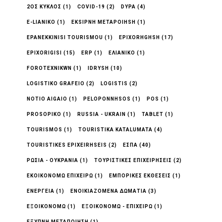
2ΟΣ ΚΥΚΛΟΣ
(1)
COVID-19
(2)
DYPA
(4)
E-LIANIKO
(1)
EKSIPNH METAPOIHSH
(1)
EPANEKKINISI TOURISMOU
(1)
EPIXORHGHSH
(17)
EPIXORIGISI
(15)
ERP
(1)
EΛΙΑΝΙΚΟ
(1)
FOROTEXNIKWN
(1)
IDRYSH
(10)
LOGISTIKO GRAFEIO
(2)
LOGISTIS
(2)
NOTIO AIGAIO
(1)
PELOPONNHSOS
(1)
POS
(1)
PROSOPIKO
(1)
RUSSIA - UKRAIN
(1)
TABLET
(1)
TOURISMOS
(1)
TOURISTIKA KATALUMATA
(4)
TOURISTIKES EPIXEIRHSEIS
(2)
ΕΣΠΑ
(40)
ΡΩΣΊΑ - ΟΥΚΡΑΝΊΑ
(1)
ΤΟΥΡΙΣΤΙΚΈΣ ΕΠΙΧΕΙΡΉΣΕΙΣ
(2)
ΕΚΟΙΚΟΝΟΜΩ ΕΠΙΧΕΙΡΩ
(1)
ΕΜΠΟΡΙΚΈΣ ΕΚΘΈΣΕΙΣ
(1)
ΕΝΈΡΓΕΙΑ
(1)
ΕΝΟΙΚΙΑΖΟΜΕΝΑ ΔΩΜΑΤΙΑ
(3)
ΕΞΟΙΚΟΝΟΜΏ
(1)
ΕΞΟΙΚΟΝΟΜΏ - ΕΠΙΧΕΙΡΏ
(1)
ΕΞΥΠΝΗ ΜΕΤΑΠΟΙΗΣΗ
(1)