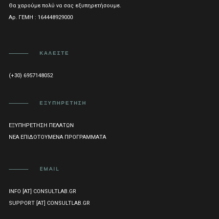
Θα χαρούμε πολύ να σας εξυπηρετήσουμε.
Αρ. ΓΕΜΗ : 164448929000
ΚΑΛΈΣΤΕ
(+30) 6957148052
ΕΞΥΠΗΡΈΤΗΣΗ
ΕΞΥΠΗΡΈΤΗΣΗ ΠΕΛΑΤΏΝ
ΝΈΑ ΕΠΙΔΟΤΟΎΜΕΝΑ ΠΡΟΓΡΆΜΜΑΤΑ
EMAIL
INFO [AT] CONSULTLAB.GR
SUPPORT [AT] CONSULTLAB.GR