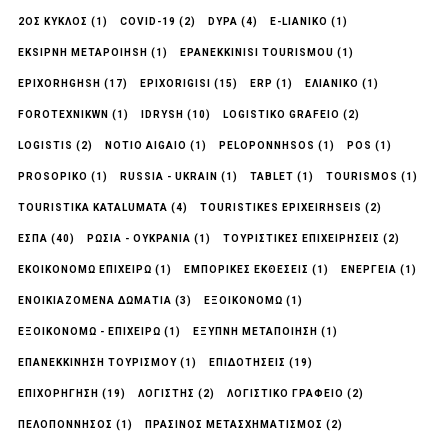
2ΟΣ ΚΥΚΛΟΣ
(1)
COVID-19
(2)
DYPA
(4)
E-LIANIKO
(1)
EKSIPNH METAPOIHSH
(1)
EPANEKKINISI TOURISMOU
(1)
EPIXORHGHSH
(17)
EPIXORIGISI
(15)
ERP
(1)
EΛΙΑΝΙΚΟ
(1)
FOROTEXNIKWN
(1)
IDRYSH
(10)
LOGISTIKO GRAFEIO
(2)
LOGISTIS
(2)
NOTIO AIGAIO
(1)
PELOPONNHSOS
(1)
POS
(1)
PROSOPIKO
(1)
RUSSIA - UKRAIN
(1)
TABLET
(1)
TOURISMOS
(1)
TOURISTIKA KATALUMATA
(4)
TOURISTIKES EPIXEIRHSEIS
(2)
ΕΣΠΑ
(40)
ΡΩΣΊΑ - ΟΥΚΡΑΝΊΑ
(1)
ΤΟΥΡΙΣΤΙΚΈΣ ΕΠΙΧΕΙΡΉΣΕΙΣ
(2)
ΕΚΟΙΚΟΝΟΜΩ ΕΠΙΧΕΙΡΩ
(1)
ΕΜΠΟΡΙΚΈΣ ΕΚΘΈΣΕΙΣ
(1)
ΕΝΈΡΓΕΙΑ
(1)
ΕΝΟΙΚΙΑΖΟΜΕΝΑ ΔΩΜΑΤΙΑ
(3)
ΕΞΟΙΚΟΝΟΜΏ
(1)
ΕΞΟΙΚΟΝΟΜΏ - ΕΠΙΧΕΙΡΏ
(1)
ΕΞΥΠΝΗ ΜΕΤΑΠΟΙΗΣΗ
(1)
ΕΠΑΝΕΚΚΙΝΗΣΗ ΤΟΥΡΙΣΜΟΥ
(1)
ΕΠΙΔΟΤΗΣΕΙΣ
(19)
ΕΠΙΧΟΡΉΓΗΣΗ
(19)
ΛΟΓΙΣΤΉΣ
(2)
ΛΟΓΙΣΤΙΚΌ ΓΡΑΦΕΊΟ
(2)
ΠΕΛΟΠΟΝΝΗΣΟΣ
(1)
ΠΡΆΣΙΝΟΣ ΜΕΤΑΣΧΗΜΑΤΙΣΜΌΣ
(2)